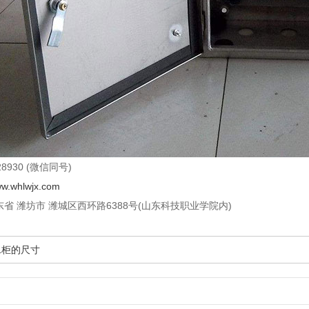
8930 (微信同号)
ww.whlwjx.com
省 潍坊市 潍城区西环路6388号(山东科技职业学院内)
21柜的尺寸