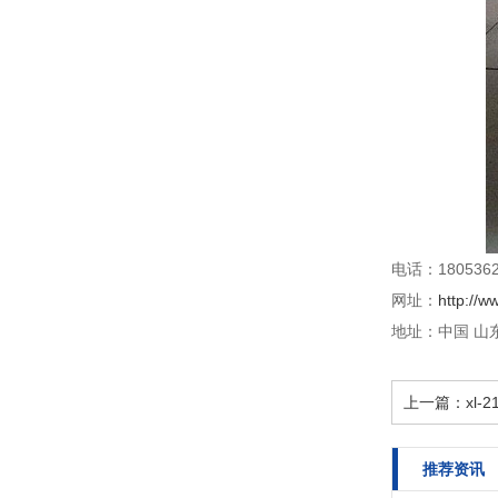
电话：1805362
网址：
http://w
地址：中国 山东
上一篇：
xl-
推荐资讯