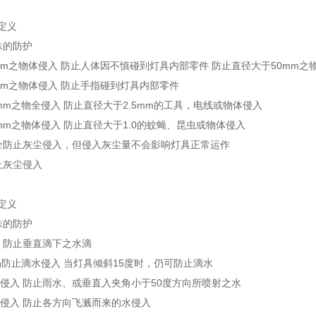
定义
殊的防护
0mm之物体侵入 防止人体因不慎碰到灯具内部零件 防止直径大于50mm之
2mm之物体侵入 防止手指碰到灯具内部零件
5mm之物全侵入 防止直径大于2.5mm的工具，电线或物体侵入
0mm之物体侵入 防止直径大于1.0的蚊蝇、昆虫或物体侵入
完全防止灰尘侵入，但侵入灰尘量不会影响灯具正常运作
止灰尘侵入
定义
殊的防护
入 防止垂直滴下之水滴
时仍防止滴水侵入 当灯具倾斜15度时，仍可防止滴水
水侵入 防止雨水、或垂直入夹角小于50度方向所喷射之水
水侵入 防止各方向飞溅而来的水侵入