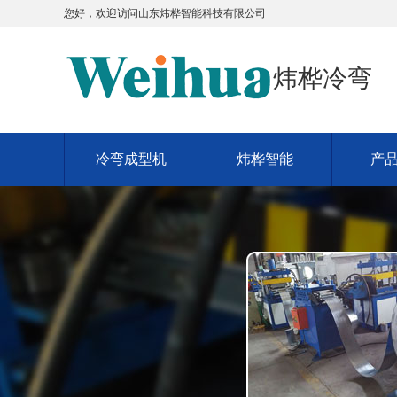
您好，欢迎访问
山东炜桦智能科技有限公司
炜桦冷弯
冷弯成型机
炜桦智能
产