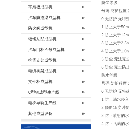
防尘等级
车厢板成型机
号码 防护程度 
汽车防撞梁成型机
0 无防护 无特
1 防止大于5
防火阀成型机
2 防止大于1
轻钢别墅成型机
3 防止大于2.
汽车门柜冷弯成型机
4 防止大于1.
5 防尘 无法
抗震支架成型机
6 防尘 完全防
电缆桥架成型机
防水等级
文件柜成型机
号码 防护程度 
0 无防护 无特
C型钢成型生产线
1 防止滴水侵
电梯导轨生产线
2 倾斜15度
其他成型设备
3 防止喷射的
4 防止飞溅的