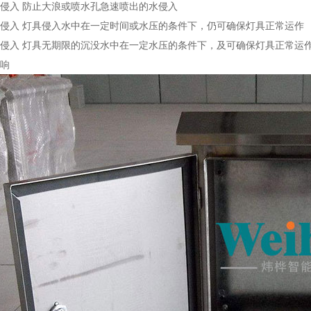
水侵入 防止大浪或喷水孔急速喷出的水侵入
水侵入 灯具侵入水中在一定时间或水压的条件下，仍可确保灯具正常运作
水侵入 灯具无期限的沉没水中在一定水压的条件下，及可确保灯具正常运
影响