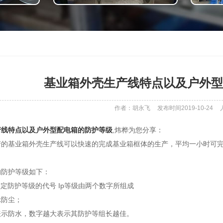
基业箱外壳生产线特点以及户外型
作者：胡永飞
发布时间2019-10-24
产线特点以及户外型配电箱的防护等级
,炜桦为您分享：
产的基业箱外壳生产线可以快速的完成基业箱框体的生产，平均一小时可完
。
的防护等级如下：
认定防护等级的代号 Ip等级由两个数字所组成
示防尘；
表示防水，数字越大表示其防护等组长越佳。