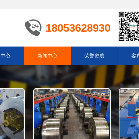
18053628930
品中心
新闻中心
荣誉资质
客