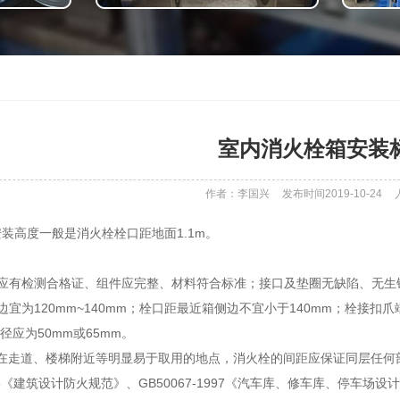
室内消火栓箱安装
作者：李国兴
发布时间2019-10-24
安装高度一般是消火栓栓口距地面1.1m。
件应有检测合格证、组件应完整、材料符合标准；接口及垫圈无缺陷、无生
边宜为120mm~140mm；栓口距最近箱侧边不宜小于140mm；栓接扣爪
径应为50mm或65mm。
设在走道、楼梯附近等明显易于取用的地点，消火栓的间距应保证同层任何
2006《建筑设计防火规范》、GB50067-1997《汽车库、修车库、停