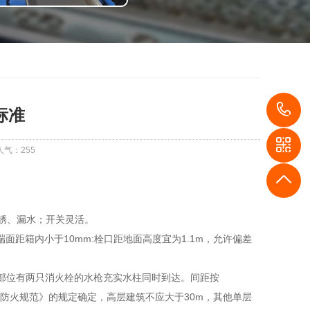
1
标准
人气：
255
锈、漏水；开关灵活。
端面距箱内小于10mm:栓口距地面高度宜为1.1m，允许偏差
部位有两只消火栓的水枪充实水柱同时到达。间距按
车场设计防火规范》的规定确定，高层建筑不应大于30m，其他单层