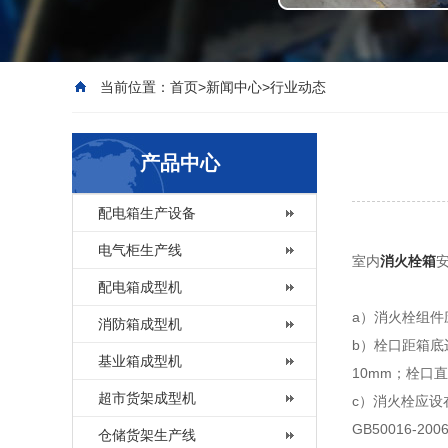
当前位置：
首页
>
新闻中心
>
行业动态
产品中心
配电箱生产设备
电气柜生产线
室内
消火栓箱
配电箱成型机
a）消火栓组
消防箱成型机
b）栓口距箱底
基业箱成型机
10mm；栓口直
超市货架成型机
c）消火栓应
GB50016-
仓储货架生产线