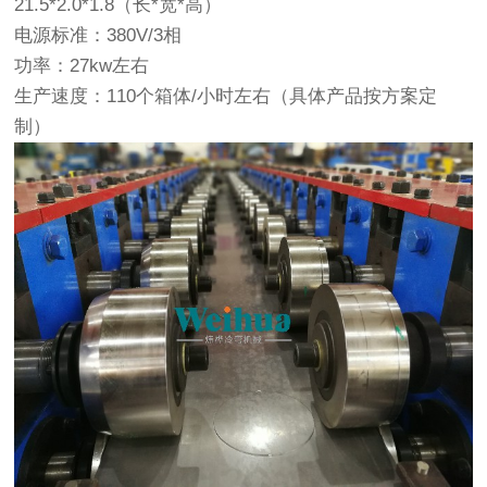
21.5*2.0*1.8（长*宽*高）
电源标准：380V/3相
功率：27kw左右
生产速度：110个箱体/小时左右（具体产品按方案定
制）