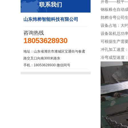
开卷——校平
联系我们
钢板粮仓自动
炜桦冷弯公司
山东炜桦智能科技有限公司
设备占地：大约2
咨询热线
设备装机总功率
18053628930
可根据生产需要
冲孔加工速度：
地址：山东省潍坊市潍城区宝通街与春鸢
冷弯成型速度：
路交叉口向南300米路东
手机：18053628930 微信同号