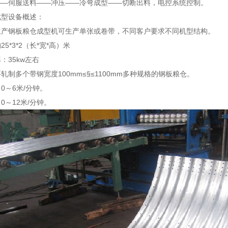
——伺服送料——冲压——冷弯成型——切断出料，电控系统控制。
成型设备概述：
生产钢板粮仓成型机可生产单张或卷带，不同客户要求不同机型结构。
5*3*2（长*宽*高）米
：35kw左右
轧制多个带钢宽度100mm≤§≤1100mm多种规格的钢板粮仓。
0～6米/分钟。
0～12米/分钟。