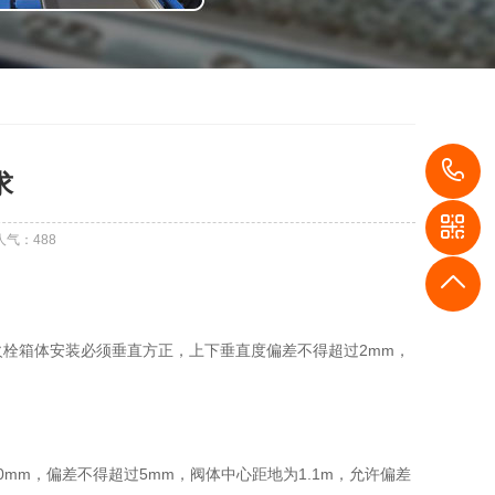
1
求
人气：
488
火栓箱体安装必须垂直方正，上下垂直度偏差不得超过2mm，
mm，偏差不得超过5mm，阀体中心距地为1.1m，允许偏差