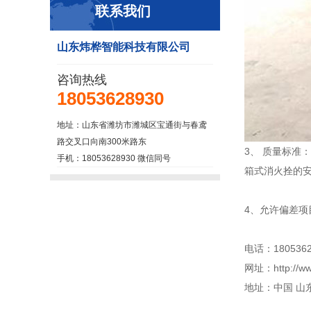
联系我们
山东炜桦智能科技有限公司
咨询热线
18053628930
地址：山东省潍坊市潍城区宝通街与春鸢
路交叉口向南300米路东
3、 质量标准：
手机：18053628930 微信同号
箱式消火拴的
4、允许偏差项
电话：1805362
网址：http://ww
地址：中国 山东