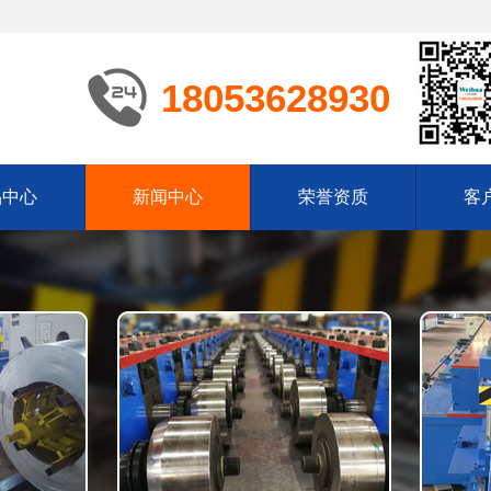
18053628930
品中心
新闻中心
荣誉资质
客