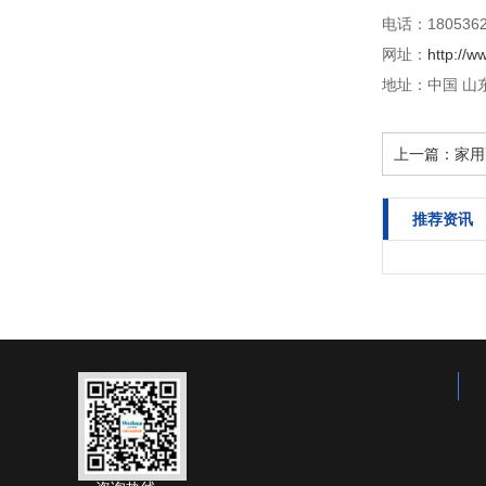
电话：1805362
网址：
http://w
地址：中国 山东
上一篇：
家用
推荐资讯