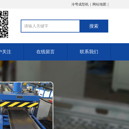
冷弯成型机
网站地图
户关注
在线留言
联系我们