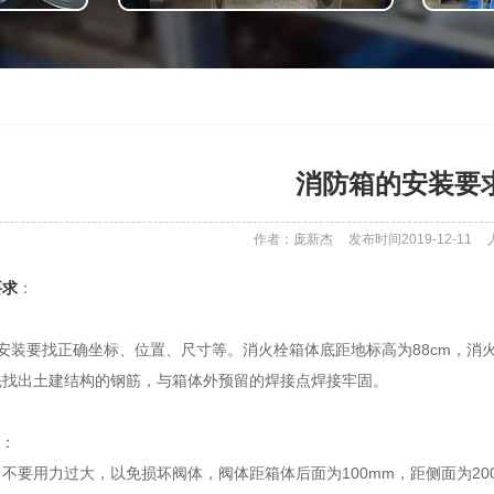
消防箱的安装要
作者：庞新杰
发布时间2019-12-11
要求
：
安装要找正确坐标、位置、尺寸等。消火栓箱体底距地标高为88cm，消
先找出土建结构的钢筋，与箱体外预留的焊接点焊接牢固。
装：
不要用力过大，以免损坏阀体，阀体距箱体后面为100mm，距侧面为200