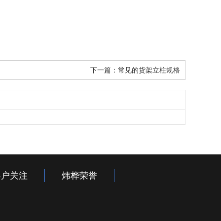
下一篇：
常见的货架立柱规格
客户关注
炜桦荣誉