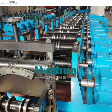
0 、50KZ