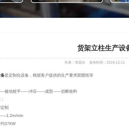
货架立柱生产设
作者：李国兴
发布时间：2019-12-11
设备
是定制化设备，根据客户提供的生产要求跟图纸等
——被动校平——冲压——成型——切断收料
数：
户定制
1.2m/min
约37KW