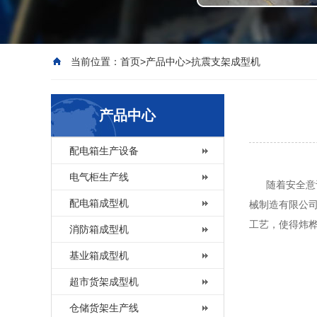
当前位置：
首页
>
产品中心
>
抗震支架成型机
产品中心
配电箱生产设备
电气柜生产线
随着安全意识
配电箱成型机
械制造有限公
工艺，使得炜
消防箱成型机
基业箱成型机
超市货架成型机
仓储货架生产线