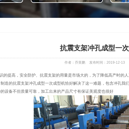
抗震支架冲孔成型一次
作者：乔英鹏
发布时间：2019-12-13
的提高，安全防护、抗震支架的用量是市场大的，为了降低高产时的人
司制造的抗震支架冲孔成型一次成型机恰好解决了这一难题，包含冲孔我们
桦的设备不但质量可靠，加工出来的产品尺寸有保证美观度也很好