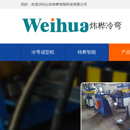
您好，欢迎访问
山东炜桦智能科技有限公司
炜桦冷弯
冷弯成型机
炜桦智能
产