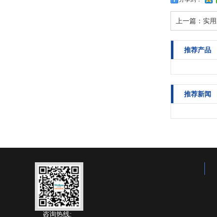
上一篇：
实用
推荐产品
推荐新闻
咨询热线: