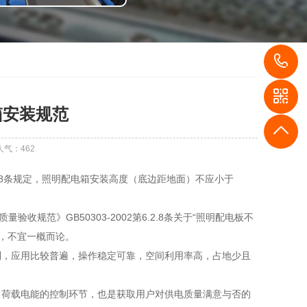
1
箱安装规范
人气：
462
.2.8条规定，照明配电箱安装高度（底边距地面）不应小于
规范》GB50303-2002第6.2.8条关于“照明配电板不
定，不宜一概而论。
制，应用比较普遍，操作稳定可靠，空间利用率高，占地少且
出荷载电能的控制环节，也是获取用户对供电质量满意与否的