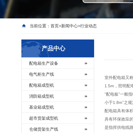
当前位置：
首页
>
新闻中心
>
行业动态
产品中心
配电箱生产设备
电气柜生产线
室外配电箱又
配电箱成型机
1.5m，照明配
“配电板”一般
消防箱成型机
小于1.8m”
基业箱成型机
配电箱具有体
超市货架成型机
具有环保效应
是指挥供电线
仓储货架生产线