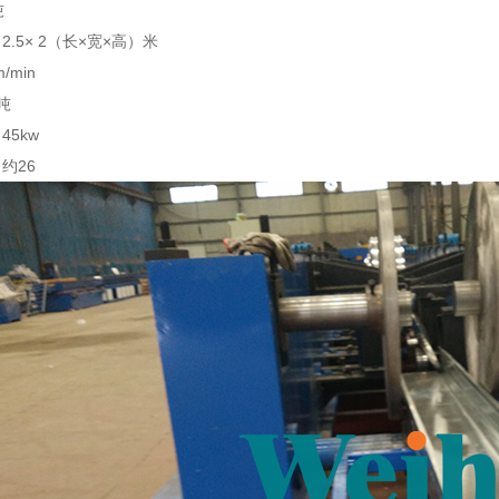
吨
2.5× 2（长×宽×高）米
/min
吨
5kw
约26